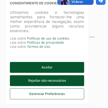
CONSENTIMENTO DE COOKIES
Utilizamos cookies e tecnologias
semelhantes para fornecer-lhe uma
melhor experiência de navegação, assim
como providenciar alguns recursos
essenciais.
Leia sobre
Políticas de uso de cookies.
A página não foi
Leia sobre
Políticas de privacidade.
Leia sobre
Termos de Uso.
encontrada!
Desculpe, a página que você procura não
existe ou está em manutenção.
Voltar para o início
Aceitar
Rejeitar não necessários
Gerenciar Preferências