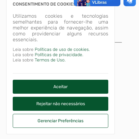
CONSENTIMENTO DE COOKIES
Utilizamos cookies e tecnologias
semelhantes para fornecer-lhe uma
melhor experiência de navegação, assim
como providenciar alguns recursos
essenciais.
A página não foi
Leia sobre
Políticas de uso de cookies.
Leia sobre
Políticas de privacidade.
encontrada!
Leia sobre
Termos de Uso.
Desculpe, a página que você procura não
existe ou está em manutenção.
Voltar para o início
Aceitar
Rejeitar não necessários
Gerenciar Preferências