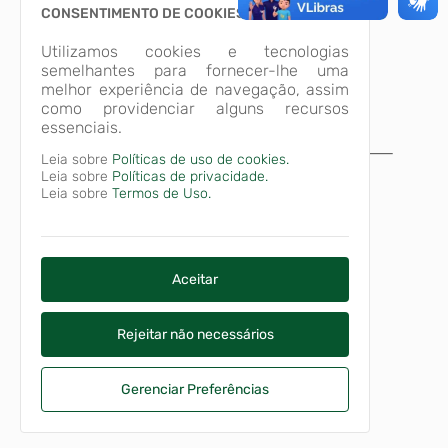
CONSENTIMENTO DE COOKIES
Utilizamos cookies e tecnologias
semelhantes para fornecer-lhe uma
melhor experiência de navegação, assim
como providenciar alguns recursos
essenciais.
Leia sobre
Políticas de uso de cookies.
A página não foi
Leia sobre
Políticas de privacidade.
Leia sobre
Termos de Uso.
encontrada!
Desculpe, a página que você procura não
existe ou está em manutenção.
Voltar para o início
Aceitar
Rejeitar não necessários
Gerenciar Preferências