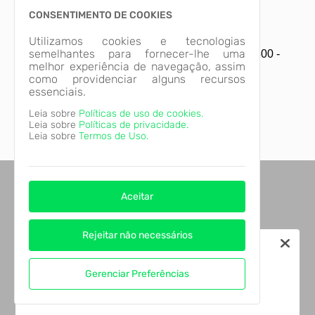
CONSENTIMENTO DE COOKIES
Diretor:
Claudio Quercia Soares
Utilizamos cookies e tecnologias
semelhantes para fornecer-lhe uma
Endereço:
Rua Antônio Pereira de Camargo, 300 -
melhor experiência de navegação, assim
Centro
como providenciar alguns recursos
Telefone:
(19) 3399-5034
essenciais.
E-mail:
convenios@sumare.sp.gov.br
Leia sobre
Políticas de uso de cookies.
Leia sobre
Políticas de privacidade.
Leia sobre
Termos de Uso.
Aceitar
Rejeitar não necessários
Gerenciar Preferências