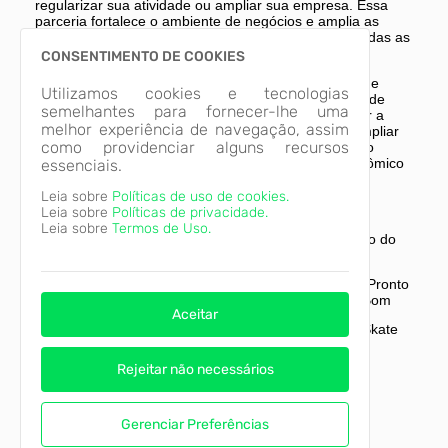
regularizar sua atividade ou ampliar sua empresa. Essa
parceria fortalece o ambiente de negócios e amplia as
possibilidades de desenvolvimento econômico em todas as
regiões de Sumaré."
CONSENTIMENTO DE COOKIES
O Programa Municipal de Formalização do Trabalho e
Utilizamos cookies e tecnologias
Inclusão Produtiva integra a estratégia da Prefeitura de
semelhantes para fornecer-lhe uma
Sumaré para estimular o empreendedorismo, reduzir a
melhor experiência de navegação, assim
informalidade, fortalecer os pequenos negócios e ampliar
como providenciar alguns recursos
as oportunidades de geração de renda, consolidando
políticas públicas voltadas ao desenvolvimento econômico
essenciais.
sustentável do município.
Leia sobre
Políticas de uso de cookies.
SERVIÇO
Leia sobre
Políticas de privacidade.
Leia sobre
Termos de Uso.
Sebrae Móvel – Programa Municipal de Formalização do
Trabalho e Inclusão Produtiva
13 e 14 de julho Região Maria Antônia Em frente ao Pronto
Atendimento (PA), próximo ao Supermercado GoodBom
Aceitar
15 de julho Região Nova Veneza Praça da Pista de Skate
16 de julho Região Picerno Via Central, em frente ao
Rejeitar não necessários
Campo de Futebol
17 de julho Região Central Em frente à Praça das
Bandeiras Horário de atendimento: das 9h às 16h.
Gerenciar Preferências