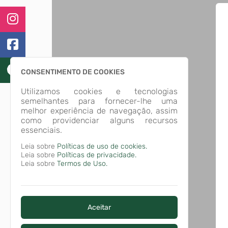
CONSENTIMENTO DE COOKIES
Utilizamos cookies e tecnologias
semelhantes para fornecer-lhe uma
melhor experiência de navegação, assim
como providenciar alguns recursos
essenciais.
Leia sobre
Políticas de uso de cookies.
Leia sobre
Políticas de privacidade.
Leia sobre
Termos de Uso.
Aceitar