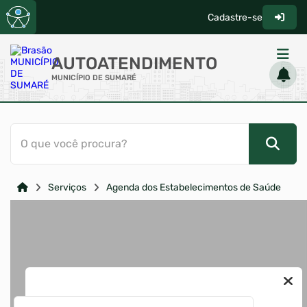
Cadastre-se
AUTOATENDIMENTO
MUNICÍPIO DE SUMARÉ
ACESSO RÁPIDO
O que você procura?
Acessibilidade
Cidadão
Serviços
Agenda dos Estabelecimentos de Saúde
Transparência